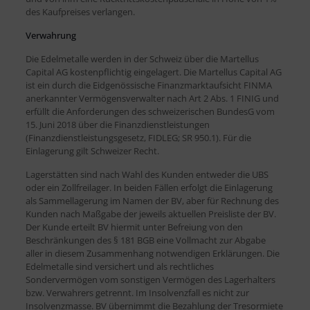
des Kaufpreises verlangen.
Verwahrung
Die Edelmetalle werden in der Schweiz über die Martellus
Capital AG kostenpflichtig eingelagert. Die Martellus Capital AG
ist ein durch die Eidgenössische Finanzmarktaufsicht FINMA
anerkannter Vermögensverwalter nach Art 2 Abs. 1 FINIG und
erfüllt die Anforderungen des schweizerischen BundesG vom
15. Juni 2018 über die Finanzdienstleistungen
(Finanzdienstleistungsgesetz, FIDLEG; SR 950.1). Für die
Einlagerung gilt Schweizer Recht.
Lagerstätten sind nach Wahl des Kunden entweder die UBS
oder ein Zollfreilager. In beiden Fällen erfolgt die Einlagerung
als Sammellagerung im Namen der BV, aber für Rechnung des
Kunden nach Maßgabe der jeweils aktuellen Preisliste der BV.
Der Kunde erteilt BV hiermit unter Befreiung von den
Beschränkungen des § 181 BGB eine Vollmacht zur Abgabe
aller in diesem Zusammenhang notwendigen Erklärungen. Die
Edelmetalle sind versichert und als rechtliches
Sondervermögen vom sonstigen Vermögen des Lagerhalters
bzw. Verwahrers getrennt. Im Insolvenzfall es nicht zur
Insolvenzmasse. BV übernimmt die Bezahlung der Tresormiete