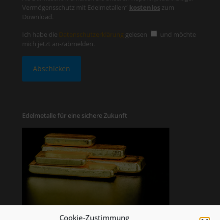
Vermögensschutz mit Edelmetallen“
kostenlos
zum
Download.
Ich habe die
Datenschutzerklärung
gelesen
und möchte
mich jetzt an-/abmelden.
Edelmetalle für eine sichere Zukunft
Cookie-Zustimmung