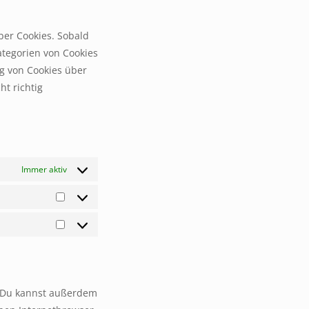
service
sonstiges
ber Cookies. Sobald
Kategorien von Cookies
g von Cookies über
t richtig
Immer aktiv
Statistiken
Marketing
. Du kannst außerdem