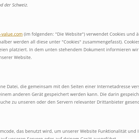
d der Schweiz.
n-value.com
(im folgenden: "Die Website") verwendet Cookies und ä
 halber werden all diese unter "Cookies" zusammengefasst). Cook
teien platziert. In dem unten stehendem Dokument informieren wir
nserer Website.
leine Datei, die gemeinsam mit den Seiten einer Internetadresse v
inem anderen Gerät gespeichert werden kann. Die darin gespeich
che zu unseren oder den Servern relevanter Drittanbieter gesen
mmcode, das benutzt wird, um unserer Website Funktionalität und In
 auf unseren Servern oder auf deinem Gerät ausgeführt.