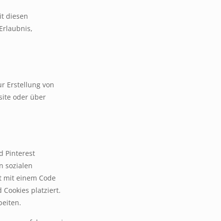
it diesen
Erlaubnis,
ur Erstellung von
ite oder über
d Pinterest
n sozialen
st mit einem Code
 Cookies platziert.
beiten.