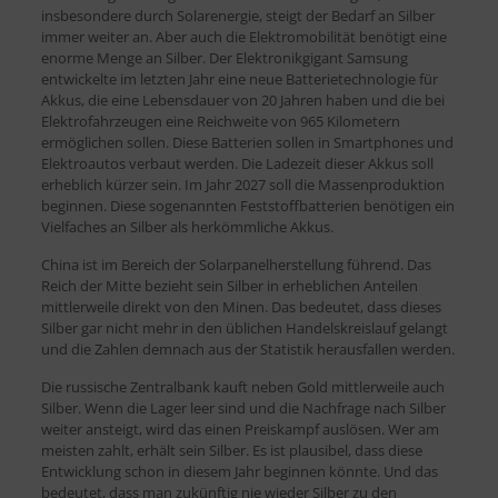
insbesondere durch Solarenergie, steigt der Bedarf an Silber
immer weiter an. Aber auch die Elektromobilität benötigt eine
enorme Menge an Silber. Der Elektronikgigant Samsung
entwickelte im letzten Jahr eine neue Batterietechnologie für
Akkus, die eine Lebensdauer von 20 Jahren haben und die bei
Elektrofahrzeugen eine Reichweite von 965 Kilometern
ermöglichen sollen. Diese Batterien sollen in Smartphones und
Elektroautos verbaut werden. Die Ladezeit dieser Akkus soll
erheblich kürzer sein. Im Jahr 2027 soll die Massenproduktion
beginnen. Diese sogenannten Feststoffbatterien benötigen ein
Vielfaches an Silber als herkömmliche Akkus.
China ist im Bereich der Solarpanelherstellung führend. Das
Reich der Mitte bezieht sein Silber in erheblichen Anteilen
mittlerweile direkt von den Minen. Das bedeutet, dass dieses
Silber gar nicht mehr in den üblichen Handelskreislauf gelangt
und die Zahlen demnach aus der Statistik herausfallen werden.
Die russische Zentralbank kauft neben Gold mittlerweile auch
Silber. Wenn die Lager leer sind und die Nachfrage nach Silber
weiter ansteigt, wird das einen Preiskampf auslösen. Wer am
meisten zahlt, erhält sein Silber. Es ist plausibel, dass diese
Entwicklung schon in diesem Jahr beginnen könnte. Und das
bedeutet, dass man zukünftig nie wieder Silber zu den