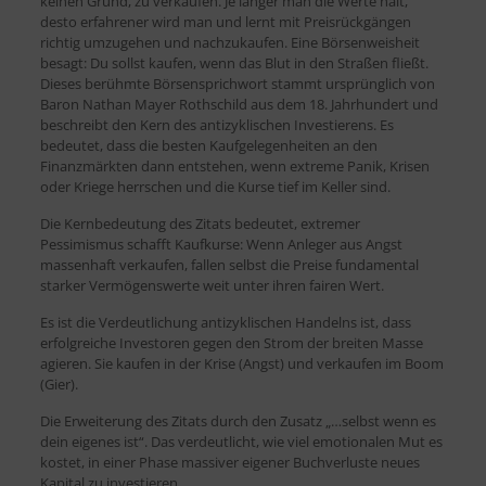
keinen Grund, zu verkaufen. Je länger man die Werte hält,
desto erfahrener wird man und lernt mit Preisrückgängen
richtig umzugehen und nachzukaufen. Eine Börsenweisheit
besagt: Du sollst kaufen, wenn das Blut in den Straßen fließt.
Dieses berühmte Börsensprichwort stammt ursprünglich von
Baron Nathan Mayer Rothschild aus dem 18. Jahrhundert und
beschreibt den Kern des antizyklischen Investierens. Es
bedeutet, dass die besten Kaufgelegenheiten an den
Finanzmärkten dann entstehen, wenn extreme Panik, Krisen
oder Kriege herrschen und die Kurse tief im Keller sind.
Die Kernbedeutung des Zitats bedeutet, extremer
Pessimismus schafft Kaufkurse: Wenn Anleger aus Angst
massenhaft verkaufen, fallen selbst die Preise fundamental
starker Vermögenswerte weit unter ihren fairen Wert.
Es ist die Verdeutlichung antizyklischen Handelns ist, dass
erfolgreiche Investoren gegen den Strom der breiten Masse
agieren. Sie kaufen in der Krise (Angst) und verkaufen im Boom
(Gier).
Die Erweiterung des Zitats durch den Zusatz „…selbst wenn es
dein eigenes ist“. Das verdeutlicht, wie viel emotionalen Mut es
kostet, in einer Phase massiver eigener Buchverluste neues
Kapital zu investieren.