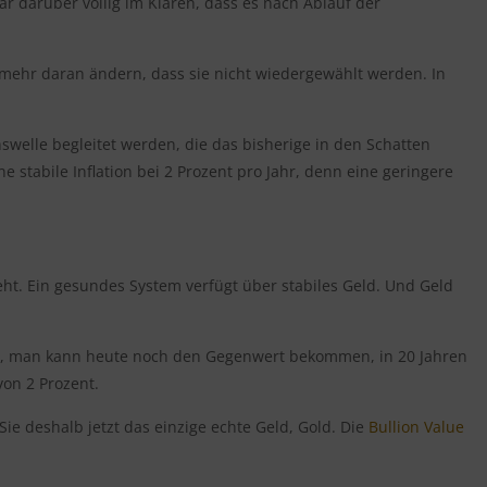
ar darüber völlig im Klaren, dass es nach Ablauf der
ts mehr daran ändern, dass sie nicht wiedergewählt werden. In
onswelle begleitet werden, die das bisherige in den Schatten
ine stabile Inflation bei 2 Prozent pro Jahr, denn eine geringere
eht. Ein gesundes System verfügt über stabiles Geld. Und Geld
 heißt, man kann heute noch den Gegenwert bekommen, in 20 Jahren
von 2 Prozent.
ie deshalb jetzt das einzige echte Geld, Gold. Die
Bullion Value