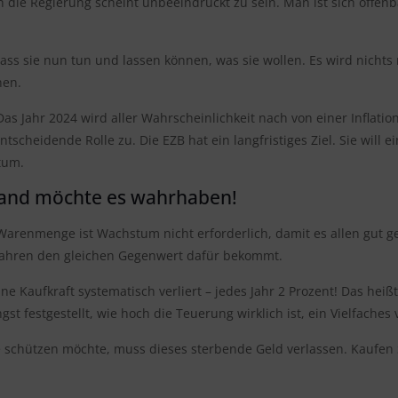
h die Regierung scheint unbeeindruckt zu sein. Man ist sich offenb
, dass sie nun tun und lassen können, was sie wollen. Es wird nich
nen.
 Das Jahr 2024 wird aller Wahrscheinlichkeit nach von einer Inflati
ntscheidende Rolle zu. Die EZB hat ein langfristiges Ziel. Sie will e
tum.
emand möchte es wahrhaben!
 Warenmenge ist Wachstum nicht erforderlich, damit es allen gut g
 Jahren den gleichen Gegenwert dafür bekommt.
 seine Kaufkraft systematisch verliert – jedes Jahr 2 Prozent! Das
st festgestellt, wie hoch die Teuerung wirklich ist, ein Vielfaches 
e schützen möchte, muss dieses sterbende Geld verlassen. Kaufen S