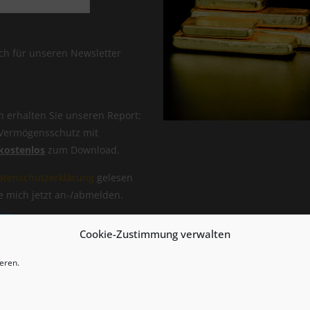
ch für unseren Newsletter
 erhalten Sie unseren Report:
 Vermögensschutz mit
kostenlos
zum Download.
atenschutzerklärung
gelesen
 mich jetzt an-/abmelden.
Cookie-Zustimmung verwalten
eren.