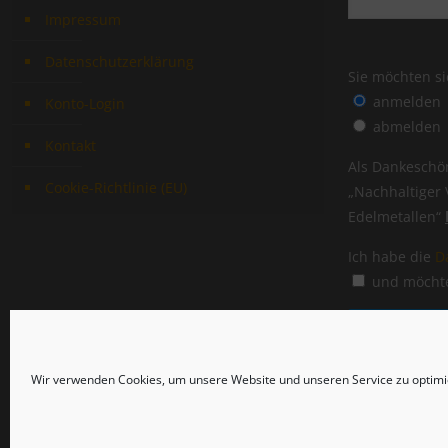
Impressum
Datenschutzerklärung
Sie möchten si
anmelden
Konto-Login
abmelden
Kontakt
Als Dankeschön
Cookie-Richtlinie (EU)
„Nachhaltiger
Edelmetallen“
Ich habe die
D
und möchte
Wir verwenden Cookies, um unsere Website und unseren Service zu optimi