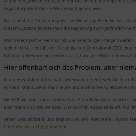
aktuell die größten Proteste in der Geschichte der Republik. Doc
Legislaturperiode keine Wiederwahl geben wird.
Das macht die Politiker in gewisser Weise vogelfrei. Sie wissen
diesem Zustand könnte man die Regierung auch gefährlich nen
Was bereits jetzt erkennbar ist, die Belastungen steigen weiter.
stellen wird. Hier fällt der Europäischen Zentralbank (EZB) eine e
Inflationsrate wäre ein Zeichen für schwaches Wirtschaftswachs
Hier offenbart sich das Problem, aber ni
In einem stabilen Wirtschaftssystem mit einer festen Geld- und
ist dann stabil, wenn man heute und auch in beispielsweise 20
Die EZB will aber kein stabiles Geld. Sie will ein Geld, welches
aber nur ein Drittel weniger. Wer wachen Auges einkauft, hat läng
Unser Geld ist krank und liegt im Sterben. Wer seine Ersparniss
hat dafür das richtige Angebot
.