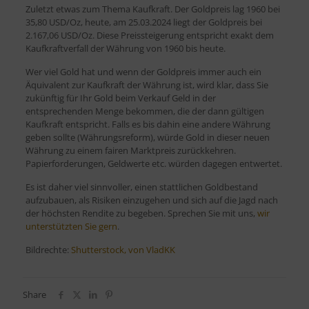
Zuletzt etwas zum Thema Kaufkraft. Der Goldpreis lag 1960 bei
35,80 USD/Oz, heute, am 25.03.2024 liegt der Goldpreis bei
2.167,06 USD/Oz. Diese Preissteigerung entspricht exakt dem
Kaufkraftverfall der Währung von 1960 bis heute.
Wer viel Gold hat und wenn der Goldpreis immer auch ein
Äquivalent zur Kaufkraft der Währung ist, wird klar, dass Sie
zukünftig für Ihr Gold beim Verkauf Geld in der
entsprechenden Menge bekommen, die der dann gültigen
Kaufkraft entspricht. Falls es bis dahin eine andere Währung
geben sollte (Währungsreform), würde Gold in dieser neuen
Währung zu einem fairen Marktpreis zurückkehren.
Papierforderungen, Geldwerte etc. würden dagegen entwertet.
Es ist daher viel sinnvoller, einen stattlichen Goldbestand
aufzubauen, als Risiken einzugehen und sich auf die Jagd nach
der höchsten Rendite zu begeben. Sprechen Sie mit uns,
wir
unterstützten Sie gern
.
Bildrechte:
Shutterstock, von VladKK
Share