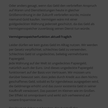
Oder anders gesagt, wenn das Geld den verbrieften Anspruch
auf Waren und Dienstleistungen heute in gleicher
Größenordnung in der Zukunft verbriefen würde, müsste
niemand Gold kaufen. Vermögen wäre mit einer
goldgedeckten Währung jederzeit geschützt, da das Geld als
Vermögensspeicher zuverlässig seinen Dienst tun würde.
Vermögensspeicherfunktion aktuell fraglich
Leider dürfen wir kein gutes Geld im Alltag nutzen. Wir werden
per Gesetz verpflichtet, schlechtes Geld zu verwenden.
Schlechtes Geld ist ungedecktes, beliebig vermehrbares
Papiergeld.
Jede Währung auf der Welt ist ungedecktes Papiergeld,
natürlich auch der Euro. Und dieses ungedeckte Papiergeld
funktioniert auf der Basis von Vertrauen. Wir müssen uns
darüber bewusst sein, dass jedes durch Kredit aus dem Nichts
geschaffenes Geld, sobald es für irgendetwas ausgegeben wird,
die Geldmenge erhöht und das zuvor existente Geld in seiner
Kaufkraft verwässert. Das passiert im Kleinen wie im Großen.
Der Effekt ist omnipräsent und wirkt sich verheerend auf
unsere Ersparnisse aus.
Der Staat ist daher gut beraten, das Ausmaß der