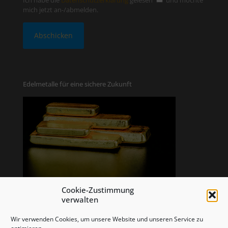
Ich habe die
Datenschutzerklärung
gelesen
und möchte
mich jetzt an-/abmelden.
Edelmetalle für eine sichere Zukunft
Cookie-Zustimmung
verwalten
Wir verwenden Cookies, um unsere Website und unseren Service zu