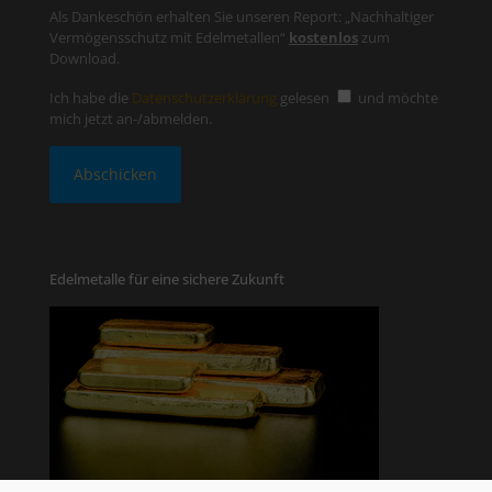
Als Dankeschön erhalten Sie unseren Report: „Nachhaltiger
Vermögensschutz mit Edelmetallen“
kostenlos
zum
Download.
Ich habe die
Datenschutzerklärung
gelesen
und möchte
mich jetzt an-/abmelden.
Edelmetalle für eine sichere Zukunft