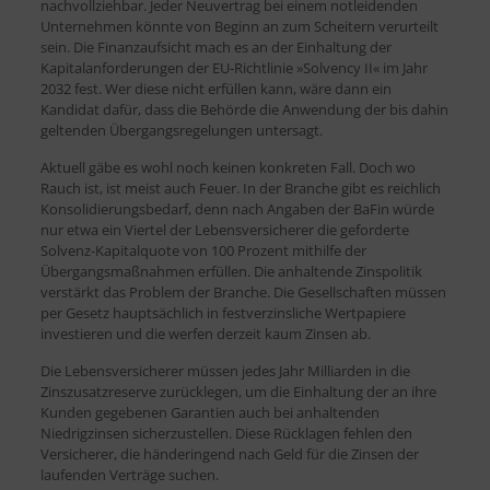
nachvollziehbar. Jeder Neuvertrag bei einem notleidenden
Unternehmen könnte von Beginn an zum Scheitern verurteilt
sein. Die Finanzaufsicht mach es an der Einhaltung der
Kapitalanforderungen der EU-Richtlinie »Solvency II« im Jahr
2032 fest. Wer diese nicht erfüllen kann, wäre dann ein
Kandidat dafür, dass die Behörde die Anwendung der bis dahin
geltenden Übergangsregelungen untersagt.
Aktuell gäbe es wohl noch keinen konkreten Fall. Doch wo
Rauch ist, ist meist auch Feuer. In der Branche gibt es reichlich
Konsolidierungsbedarf, denn nach Angaben der BaFin würde
nur etwa ein Viertel der Lebensversicherer die geforderte
Solvenz-Kapitalquote von 100 Prozent mithilfe der
Übergangsmaßnahmen erfüllen. Die anhaltende Zinspolitik
verstärkt das Problem der Branche. Die Gesellschaften müssen
per Gesetz hauptsächlich in festverzinsliche Wertpapiere
investieren und die werfen derzeit kaum Zinsen ab.
Die Lebensversicherer müssen jedes Jahr Milliarden in die
Zinszusatzreserve zurücklegen, um die Einhaltung der an ihre
Kunden gegebenen Garantien auch bei anhaltenden
Niedrigzinsen sicherzustellen. Diese Rücklagen fehlen den
Versicherer, die händeringend nach Geld für die Zinsen der
laufenden Verträge suchen.