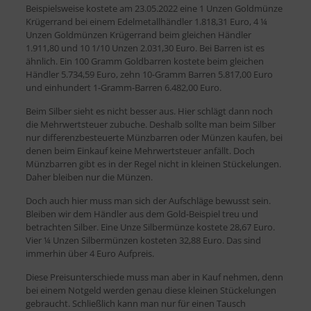
Beispielsweise kostete am 23.05.2022 eine 1 Unzen Goldmünze
Krügerrand bei einem Edelmetallhändler 1.818,31 Euro, 4 ¼
Unzen Goldmünzen Krügerrand beim gleichen Händler
1.911,80 und 10 1/10 Unzen 2.031,30 Euro. Bei Barren ist es
ähnlich. Ein 100 Gramm Goldbarren kostete beim gleichen
Händler 5.734,59 Euro, zehn 10-Gramm Barren 5.817,00 Euro
und einhundert 1-Gramm-Barren 6.482,00 Euro.
Beim Silber sieht es nicht besser aus. Hier schlägt dann noch
die Mehrwertsteuer zubuche. Deshalb sollte man beim Silber
nur differenzbesteuerte Münzbarren oder Münzen kaufen, bei
denen beim Einkauf keine Mehrwertsteuer anfällt. Doch
Münzbarren gibt es in der Regel nicht in kleinen Stückelungen.
Daher bleiben nur die Münzen.
Doch auch hier muss man sich der Aufschläge bewusst sein.
Bleiben wir dem Händler aus dem Gold-Beispiel treu und
betrachten Silber. Eine Unze Silbermünze kostete 28,67 Euro.
Vier ¼ Unzen Silbermünzen kosteten 32,88 Euro. Das sind
immerhin über 4 Euro Aufpreis.
Diese Preisunterschiede muss man aber in Kauf nehmen, denn
bei einem Notgeld werden genau diese kleinen Stückelungen
gebraucht. Schließlich kann man nur für einen Tausch